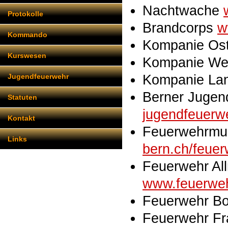
Nachtwache
Protokolle
Brandcorps
w
Kommando
Kompanie Os
Kurswesen
Kompanie W
Kompanie La
Jugendfeuerwehr
Berner Jugen
Statuten
jugendfeuerw
Kontakt
Feuerwehrmu
Links
bern.ch/feue
Feuerwehr Al
www.feuerwe
Feuerwehr Bo
Feuerwehr F